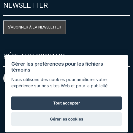
NEWSLETTER
S'ABONNER À LA NEWSLETTER
RÉSEAUX SOCIAUX
Gérer les préférences pour les fichiers
témoins
Nous utilisons des cookies pour améliorer votre
expérience sur nos sites Web et pour la publicité.
Tout accepter
© Copyright 2026 COMET SYSTEM, s.r.o. | Webdesign
Gérer les cookies
by
Spaneco