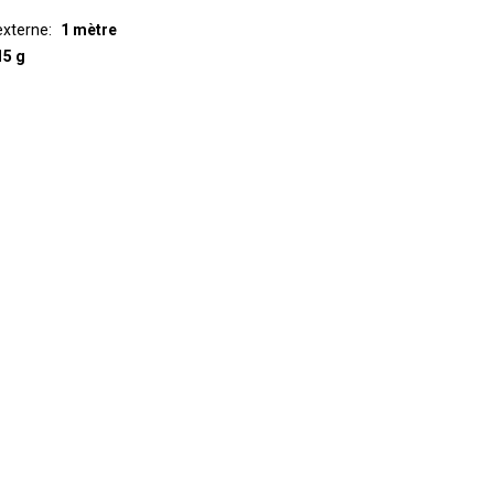
externe
1 mètre
15 g