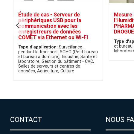
Étude de cas - Serveur de
Mesure 
périphériques USB pour la
l'Humidi
communication avec les
PHARMAC
enregistreurs de données
DROGUE
COMET via Ethernet ou Wi-Fi
Type d'ap
et bureau 
Type d'application:
Surveillance
laboratoir
pendant le transport
SOHO (Petit bureau
et bureau à domicile)
Industrie
Santé et
laboratoire
Gestion du bâtiment - CVC
Salles de serveurs et centres de
données
Agriculture
Culture
CONTACT
NOUS F