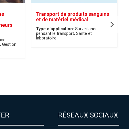
es
Transport de produits sanguins
et de matériel médical
neurs
Type d'application:
Surveillance
pendant le transport
Santé et
laboratoire
nce
Gestion
TER
RÉSEAUX SOCIAUX