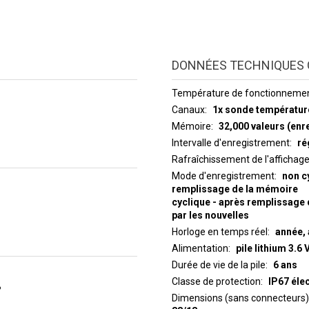
DONNÉES TECHNIQUES 
Température de fonctionneme
)
Canaux
1x sonde températur
Mémoire
32,000 valeurs (enr
Intervalle d'enregistrement
ré
Rafraîchissement de l'affichag
Mode d'enregistrement
non c
remplissage de la mémoire
cyclique - après remplissage 
par les nouvelles
Horloge en temps réel
année, 
Alimentation
pile lithium 3.6 V
Durée de vie de la pile
6 ans
Classe de protection
IP67 éle
%
Dimensions (sans connecteurs)