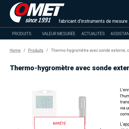
fabricant d'instruments de mesure
PRODUITS
VALEUR MESURÉE
ACTUALITÉS
ASSISTA
Home
Produits
Thermo-hygromètre avec sonde externe, c
Thermo-hygromètre avec sonde extern
L'en
l'hu
tran
via 
comm
ARRÊTÉ
L'ap