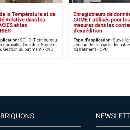
de la Température et de
Enregistreurs de donné
té Relative dans les
COMET utilisés pour les
IES et les
mesures dans les conte
RIES
d'expédition
plication:
SOHO (Petit bureau
Type d'application:
Surveilla
à domicile)
Industrie
Santé et
pendant le transport
Industrie
e
Gestion du bâtiment - CVC
du bâtiment - CVC
ABRIQUONS
NEWSLET