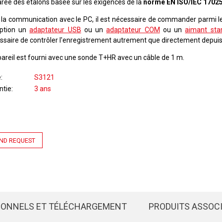
arée des étalons basée sur les exigences de la
norme EN ISO/IEC 1702
 la communication avec le PC, il est nécessaire de commander parmi l
ption un
adaptateur USB
ou un
adaptateur COM
ou un
aimant star
ssaire de contrôler l'enregistrement autrement que directement depuis 
pareil est fourni avec une sonde T+HR avec un câble de 1 m.
e
S3121
ntie
3 ans
ND REQUEST
IONNELS ET TÉLÉCHARGEMENT
PRODUITS ASSOC