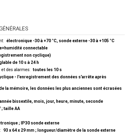
GÉNÉRALES
nt
électronique -30 à +70 °C, sonde externe -30 à +105 °C
e+humidité connectable
egistrement non cyclique)
glable de 10 s à 24 h
e et des alarmes
toutes les 10 s
yclique - l'enregistrement des données s'arrête après
de la mémoire, les données les plus anciennes sont écrasées
année bissextile, mois, jour, heure, minute, seconde
 ; taille AA
ctronique ; IP30 sonde externe
93 x 64 x 29 mm ; longueur/diamètre de la sonde externe