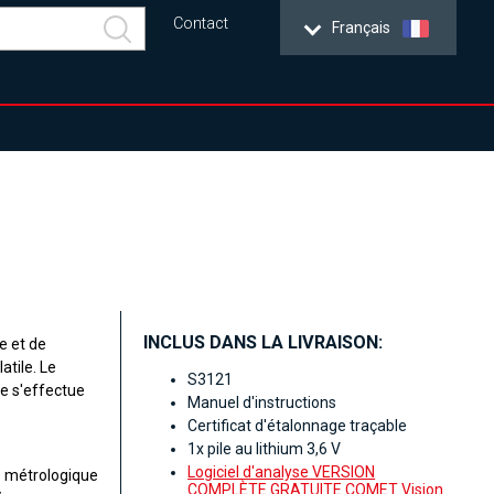
Contact
Français
INCLUS DANS LA LIVRAISON:
e et de
atile. Le
S3121
re s'effectue
Manuel d'instructions
Certificat d'étalonnage traçable
1x pile au lithium 3,6 V
Logiciel d'analyse VERSION
é métrologique
COMPLÈTE GRATUITE COMET Vision