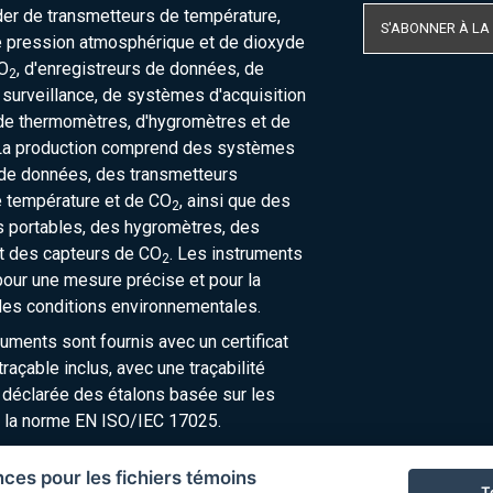
der de transmetteurs de température,
S'ABONNER À LA
e pression atmosphérique et de dioxyde
O
, d'enregistreurs de données, de
2
urveillance, de systèmes d'acquisition
de thermomètres, d'hygromètres et de
La production comprend des systèmes
 de données, des transmetteurs
e température et de CO
, ainsi que des
2
 portables, des hygromètres, des
t des capteurs de CO
. Les instruments
2
our une mesure précise et pour la
des conditions environnementales.
ruments sont fournis avec un certificat
raçable inclus, avec une traçabilité
 déclarée des étalons basée sur les
 la norme EN ISO/IEC 17025.
nces pour les fichiers témoins
T