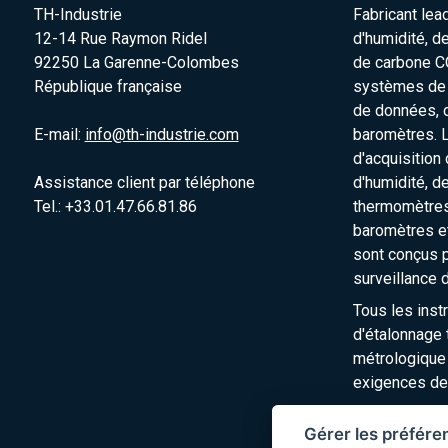
TH-Industrie
Fabricant lea
12-14 Rue Raymon Ridel
d'humidité, d
92250 La Garenne-Colombes
de carbone C
République française
systèmes de s
de données, 
E-mail:
info@th-industrie.com
baromètres. 
d'acquisition
Assistance client par téléphone
d'humidité, d
Tel.: +33.01.47.66.81.86
thermomètres
baromètres e
sont conçus p
surveillance 
Tous les inst
d'étalonnage t
métrologique
exigences de
Gérer les préfére